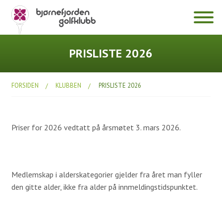
Klubben
PRISLISTE 2026
Hole in One
FORSIDEN
KLUBBEN
PRISLISTE 2026
Dokumenter
Diverse
Priser for 2026 vedtatt på årsmøtet 3. mars 2026.
Årsmøter
Bli medlem
Prisliste 2026
Medlemskap i alderskategorier gjelder fra året man fyller
den gitte alder, ikke fra alder på innmeldingstidspunktet.
Fasiliteter
Klubbhuset