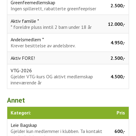
Greenfeemedlemskap
Simulator
2.500,-
Ingen spillerett, rabatterte greenfeepriser
Gjester
Aktiv familie *
12.000,-
* foreldre pluss inntil 2 barn under 18 år
Veibeskrivelse
Andelsmedlem *
4.950,-
Krever besittelse av andelsbrev.
Greenfee
Aktiv FORE!
2.500,-
Kjøpsvilkår
VTG-2026
Golfopplæring
Gjelder VTG-kurs OG aktivt medlemskap
4.500,-
inneværende år
VTG Kurs
Kurskalender 2026
Annet
Instruksjon
Kategori:
Pris
Kom med innspill
Leie Bagskap
Gjelder kun medlemmer i klubben. Ta kontakt
600,-
Om Tora Wiberg