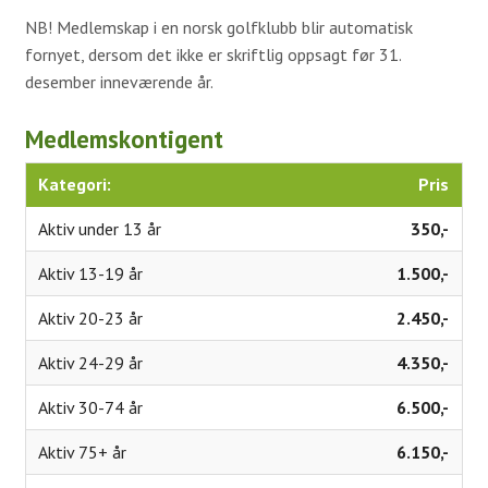
Simulatorer
NB! Medlemskap i en norsk golfklubb blir automatisk
fornyet, dersom det ikke er skriftlig oppsagt før 31.
Proshop
desember inneværende år.
Kafeteria
Medlemskontigent
Samarbeidspartnere
Historie
Kategori:
Pris
Banen
Aktiv under 13 år
350,-
Aktiv 13-19 år
1.500,-
Baneguide
Aktiv 20-23 år
2.450,-
Green Keepers Corner
Aktiv 24-29 år
4.350,-
Treningsfelt
Aktiv 30-74 år
6.500,-
Scorekort og Slopetabell
Aktiv 75+ år
6.150,-
Lokale regler