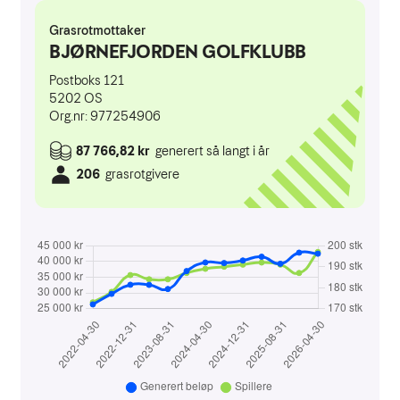
Aktivitetskalender
Kontakt oss
Styret 2026
Ansatte
Komitéer / grupper 2025