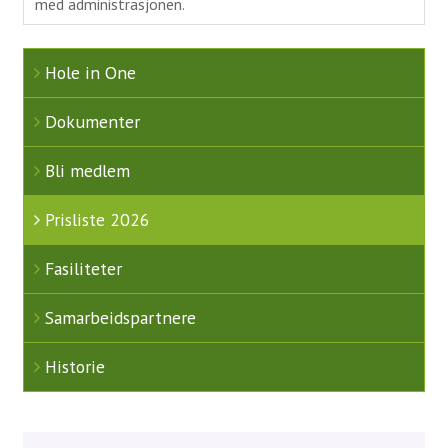
med administrasjonen.
Juniortrening
Hole in One
Aktiviteter
Dokumenter
Uttakskriterier LAG-NM
FORE! Folkehelse
Bli medlem
Grupper
Prisliste 2026
Damegruppa
Fasiliteter
Juniorgruppen
Samarbeidspartnere
Elitegruppe
Seniorgruppen
Historie
Herregruppen
Turneringsliste