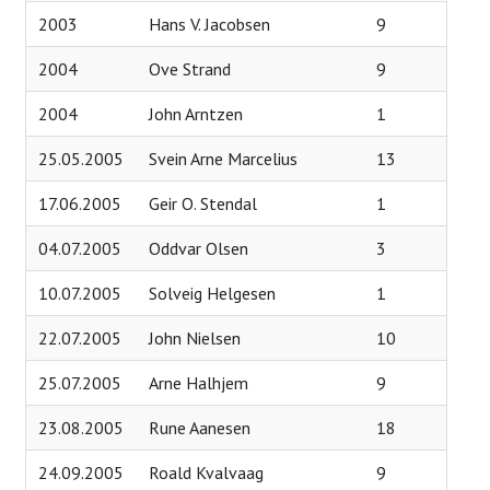
Simulatorer
2003
Hans V. Jacobsen
9
Proshop
2004
Ove Strand
9
Kafeteria
2004
John Arntzen
1
Samarbeidspartnere
25.05.2005
Svein Arne Marcelius
13
Historie
17.06.2005
Geir O. Stendal
1
Banen
04.07.2005
Oddvar Olsen
3
Baneguide
10.07.2005
Solveig Helgesen
1
Green Keepers Corner
22.07.2005
John Nielsen
10
Treningsfelt
25.07.2005
Arne Halhjem
9
Scorekort og Slopetabell
23.08.2005
Rune Aanesen
18
Lokale regler
24.09.2005
Roald Kvalvaag
9