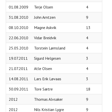
01.08.2009
Terje Olsen
4
Juniortrening
31.08.2010
John Arntzen
9
Aktiviteter
08.10.2010
Magne Askvik
13
Uttakskriterier LAG-NM
22.06.2010
Vidar Breidvik
4
FORE! Folkehelse
25.05.2010
Torstein Lømsland
4
Grupper
19.07.2011
Sigurd Helgesen
3
Damegruppa
21.07.2011
Atle Olsen
4
Juniorgruppen
14.08.2011
Lars Erik Løvaas
3
Elitegruppe
30.09.2011
Tore Sætre
18
Seniorgruppen
2012
Thomas Alvsaker
9
Herregruppen
Turneringsliste
2012
Nils Kristian Lygre
9