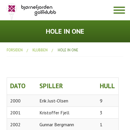
Klubben
HOLE IN ONE
Hole in One
FORSIDEN
KLUBBEN
HOLE IN ONE
Dokumenter
Diverse
Årsmøter
DATO
SPILLER
HULL
Bli medlem
Prisliste 2026
2000
Erik Just-Olsen
9
Fasiliteter
2001
Kristoffer Fjell
3
Klubbhuset
2002
Gunnar Bergmann
1