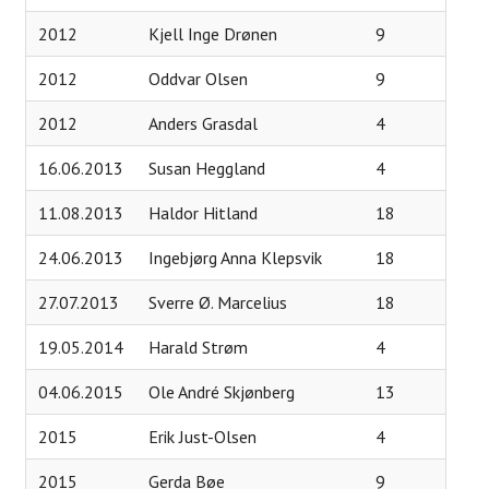
Aktivitetskalender
2012
Kjell Inge Drønen
9
Kontakt oss
2012
Oddvar Olsen
9
2012
Anders Grasdal
4
Styret 2026
16.06.2013
Susan Heggland
4
Ansatte
11.08.2013
Haldor Hitland
18
Komitéer / grupper 2025
24.06.2013
Ingebjørg Anna Klepsvik
18
27.07.2013
Sverre Ø. Marcelius
18
19.05.2014
Harald Strøm
4
04.06.2015
Ole André Skjønberg
13
2015
Erik Just-Olsen
4
2015
Gerda Bøe
9