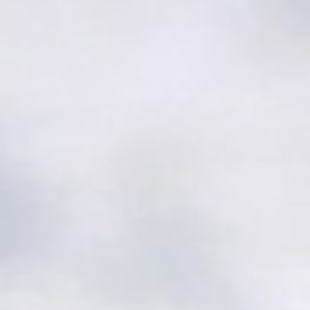
Simulatorer
Proshop
Kafeteria
Samarbeidspartnere
Historie
Banen
Baneguide
Green Keepers Corner
Treningsfelt
Scorekort og Slopetabell
Lokale regler