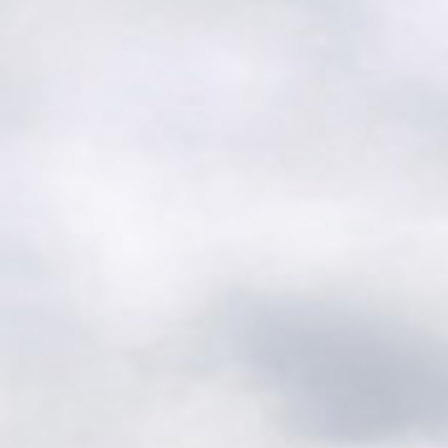
Simulator
Gjester
Veibeskrivelse
Greenfee
Kjøpsvilkår
Golfopplæring
VTG Kurs
Kurskalender 2026
Instruksjon
Kom med innspill
Om Tora Wiberg