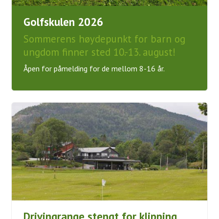
Golfskulen 2026
Sommerens høydepunkt for barn og
ungdom finner sted 10.-13. august!
Åpen for påmelding for de mellom 8-16 år.
Drivingrange stengt for klipping