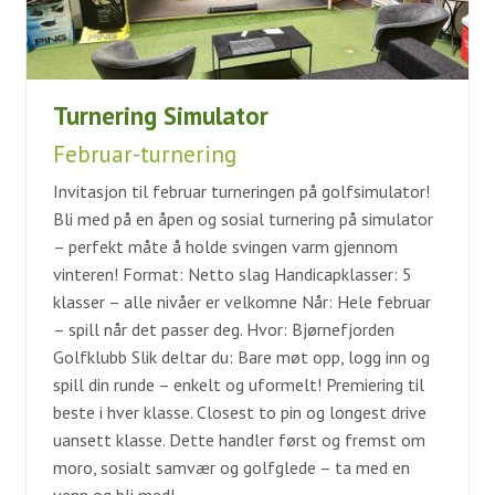
Turnering Simulator
Februar-turnering
Invitasjon til februar turneringen på golfsimulator!
Bli med på en åpen og sosial turnering på simulator
– perfekt måte å holde svingen varm gjennom
vinteren! Format: Netto slag Handicapklasser: 5
klasser – alle nivåer er velkomne Når: Hele februar
– spill når det passer deg. Hvor: Bjørnefjorden
Golfklubb Slik deltar du: Bare møt opp, logg inn og
spill din runde – enkelt og uformelt! Premiering til
beste i hver klasse. Closest to pin og longest drive
uansett klasse. Dette handler først og fremst om
moro, sosialt samvær og golfglede – ta med en
venn og bli med!