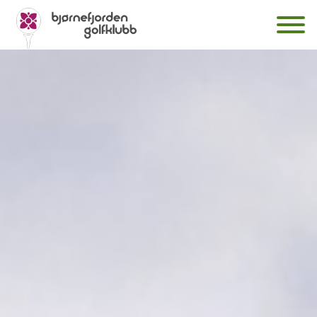
Klubben
Hole in One
Dokumenter
Diverse
Årsmøter
Bli medlem
Prisliste 2026
Fasiliteter
Klubbhuset