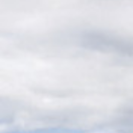
Juniortrening
Aktiviteter
Uttakskriterier LAG-NM
FORE! Folkehelse
Grupper
Damegruppa
Juniorgruppen
Elitegruppe
Seniorgruppen
Herregruppen
Turneringsliste