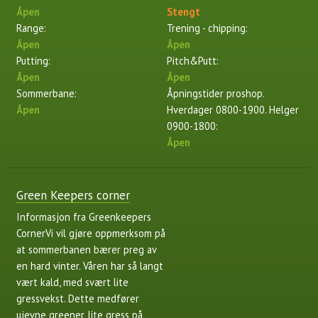
Åpen
Stengt
Range:
Trening - chipping:
Åpen
Åpen
Putting:
Pitch&Putt:
Åpen
Åpen
Sommerbane:
Åpningstider proshop.
Åpen
Hverdager 0800-1900. Helger
0900-1800:
Åpen
Green Keepers corner
Informasjon fra Greenkeepers
CornerVi vil gjøre oppmerksom på
at sommerbanen bærer preg av
en hard vinter. Våren har så langt
vært kald, med svært lite
gressvekst. Dette medfører
ujevne greener, lite gress på