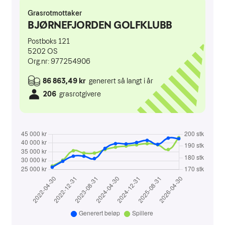
Aktivitetskalender
Kontakt oss
Styret 2026
Ansatte
Komitéer / grupper 2025