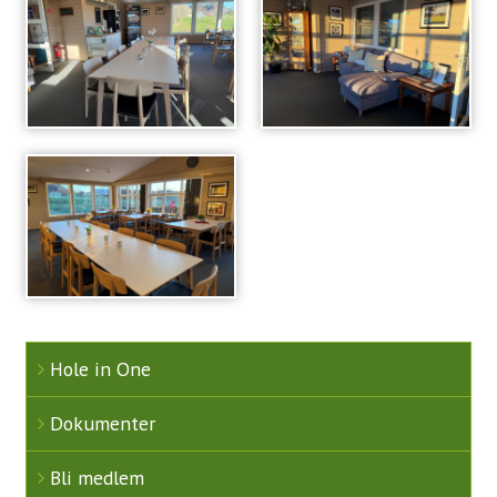
Simulator
Gjester
Veibeskrivelse
Greenfee
Kjøpsvilkår
Golfopplæring
VTG Kurs
Kurskalender 2026
Hole in One
Instruksjon
Dokumenter
Kom med innspill
Bli medlem
Om Tora Wiberg