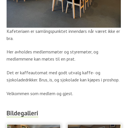
Simulatorer
Proshop
Kafeteria
Kafeteriaen er samlingspunktet innendørs når været ikke er
Samarbeidspartnere
bra.
Historie
Her avholdes medlemsmøter og styremøter, og
medlemmene kan møtes til en prat.
Banen
Det er kaffeautomat med godt utvalg kaffe- og
Baneguide
sjokoladedrikker. Brus, is, og sjokolade kan kjøpes i proshop.
Green Keepers Corner
Velkommen som medlem og gjest.
Treningsfelt
Scorekort og Slopetabell
Bildegalleri
Lokale regler