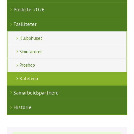
Prisliste 2026
Juniortrening
Aktiviteter
Fasiliteter
Uttakskriterier LAG-NM
Klubbhuset
FORE! Folkehelse
Simulatorer
Grupper
Proshop
Damegruppa
Kafeteria
Juniorgruppen
Samarbeidspartnere
Elitegruppe
Historie
Seniorgruppen
Herregruppen
Turneringsliste