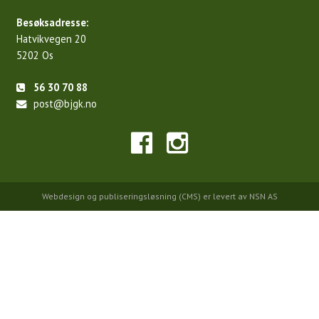
Besøksadresse:
Hatvikvegen 20
5202 Os
56 30 70 88
post@bjgk.no
Webdesign
og
publiseringsløsning (CMS)
er levert av
NSN AS