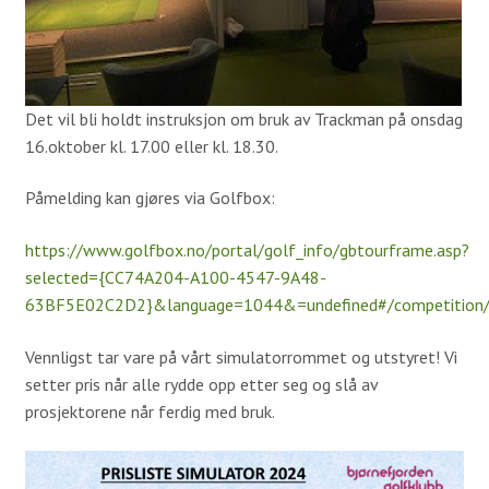
Simulatorer
Proshop
Kafeteria
Det vil bli holdt instruksjon om bruk av Trackman på onsdag
Samarbeidspartnere
16.oktober kl. 17.00 eller kl. 18.30.
Historie
Påmelding kan gjøres via Golfbox:
Banen
https://www.golfbox.no/portal/golf_info/gbtourframe.asp?
selected={CC74A204-A100-4547-9A48-
Baneguide
63BF5E02C2D2}&language=1044&=undefined#/competition/
Green Keepers Corner
Vennligst tar vare på vårt simulatorrommet og utstyret! Vi
Treningsfelt
setter pris når alle rydde opp etter seg og slå av
Scorekort og Slopetabell
prosjektorene når ferdig med bruk.
Lokale regler