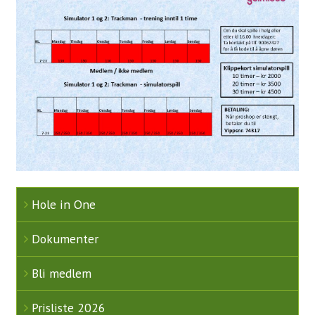
Simulator
Gjester
Veibeskrivelse
Greenfee
Kjøpsvilkår
Golfopplæring
VTG Kurs
Hole in One
Kurskalender 2026
Dokumenter
Instruksjon
Bli medlem
Kom med innspill
Prisliste 2026
Om Tora Wiberg