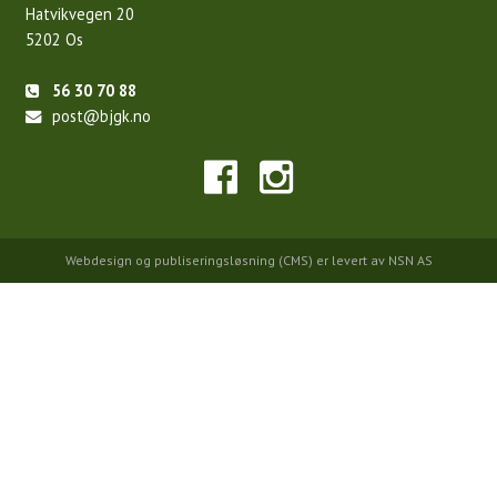
Hatvikvegen 20
5202 Os
56 30 70 88
post@bjgk.no
Webdesign
og
publiseringsløsning (CMS)
er levert av
NSN AS