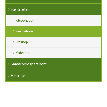
Juniortrening
Fasiliteter
Aktiviteter
Klubbhuset
Uttakskriterier LAG-NM
Simulatorer
FORE! Folkehelse
Proshop
Grupper
Kafeteria
Damegruppa
Samarbeidspartnere
Juniorgruppen
Historie
Elitegruppe
Seniorgruppen
Herregruppen
Turneringsliste