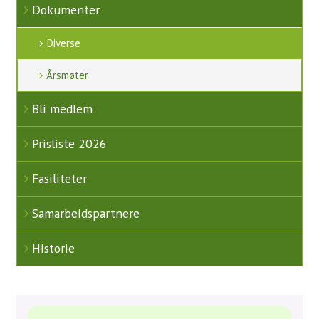
Simulatorer
Dokumenter
Proshop
Diverse
Kafeteria
Årsmøter
Samarbeidspartnere
Bli medlem
Historie
Prisliste 2026
Banen
Fasiliteter
Baneguide
Green Keepers Corner
Samarbeidspartnere
Treningsfelt
Historie
Scorekort og Slopetabell
Lokale regler