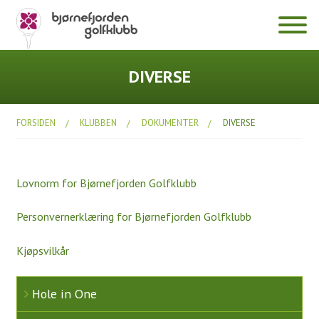
Klubben
DIVERSE
Hole in One
FORSIDEN
KLUBBEN
DOKUMENTER
DIVERSE
Dokumenter
Diverse
Lovnorm for Bjørnefjorden Golfklubb
Årsmøter
Bli medlem
Personvernerklæring for Bjørnefjorden Golfklubb
Prisliste 2026
Kjøpsvilkår
Fasiliteter
Hole in One
Klubbhuset