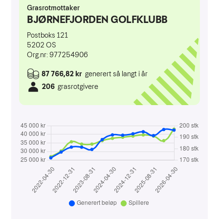
Simulator
Gjester
Veibeskrivelse
Greenfee
Kjøpsvilkår
Golfopplæring
VTG Kurs
Kurskalender 2026
Instruksjon
Kom med innspill
Om Tora Wiberg