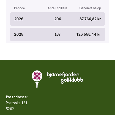
Juniortrening
Aktiviteter
Uttakskriterier LAG-NM
FORE! Folkehelse
Grupper
Damegruppa
Juniorgruppen
Elitegruppe
Seniorgruppen
Postadresse:
Postboks 121
Herregruppen
5202
Turneringsliste