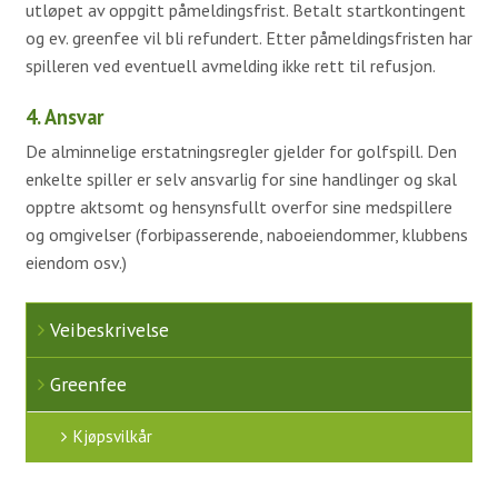
utløpet av oppgitt påmeldingsfrist. Betalt startkontingent
Aktivitetskalender
og ev. greenfee vil bli refundert. Etter påmeldingsfristen har
spilleren ved eventuell avmelding ikke rett til refusjon.
Kontakt oss
4. Ansvar
Styret 2026
De alminnelige erstatningsregler gjelder for golfspill. Den
Ansatte
enkelte spiller er selv ansvarlig for sine handlinger og skal
opptre aktsomt og hensynsfullt overfor sine medspillere
Komitéer / grupper 2025
og omgivelser (forbipasserende, naboeiendommer, klubbens
eiendom osv.)
Veibeskrivelse
Greenfee
Kjøpsvilkår