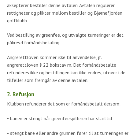
Simulatorer
aksepterer bestiller denne avtalen. Avtalen regulerer
rettigheter og plikter mellom bestiller og Bjørnefjorden
Proshop
golfklubb.
Kafeteria
Ved bestilling av greenfee, og utvalgte turneringer er det
Samarbeidspartnere
påkrevd forhåndsbetaling.
Historie
Angrerettloven kommer ikke til anvendelse, jf.
Banen
angrerettloven § 22 bokstav m. Det forhåndsbetalte
refunderes ikke og bestillingen kan ikke endres, utover i de
Baneguide
tilfeller som fremgår av denne avtalen.
Green Keepers Corner
2. Refusjon
Treningsfelt
Klubben refunderer det som er forhåndsbetalt dersom:
Scorekort og Slopetabell
• banen er stengt når greenfeespilleren har starttid
Lokale regler
• stengt bane eller andre grunnen fører til at turneringen er