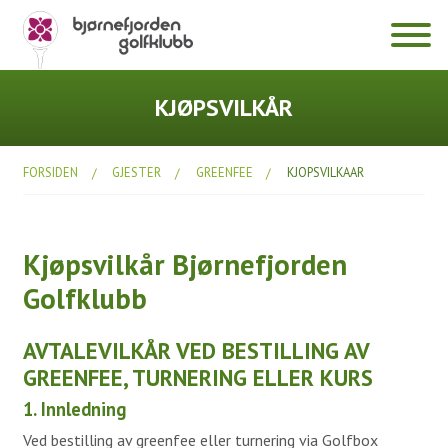
Klubben
KJØPSVILKÅR
Hole in One
FORSIDEN
GJESTER
GREENFEE
KJOPSVILKAAR
Dokumenter
Diverse
Kjøpsvilkår Bjørnefjorden
Årsmøter
Golfklubb
Bli medlem
Prisliste 2026
AVTALEVILKÅR VED BESTILLING AV
GREENFEE, TURNERING ELLER KURS
Fasiliteter
1. Innledning
Klubbhuset
Ved bestilling av greenfee eller turnering via Golfbox