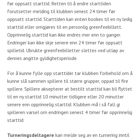
før oppsatt starttid. Retten til å endre starttiden
Juniortrening
forutsetter melding til klubben senest 24 timer før
oppsatt starttid. Starttiden kan enten bookes til en ny ledig
Aktiviteter
starttid eller omgjøres til en personlig greenfeebillett.
Opprinnelig starttid kan ikke endres mer enn to ganger.
Uttakskriterier LAG-NM
Endringer kan ikke skje senere enn 24 timer før oppsatt
FORE! Folkehelse
spilletid. Ubrukte greenfeebilletter slettes ved utløp av
dennes angitte gyldighetsperiode.
Grupper
For å kunne fylle opp starttider tar klubben forbehold om å
Damegruppa
kunne slå sammen spillere til større grupper, oppad til fire
Juniorgruppen
spillere. Spillere aksepterer at bestilt starttid kan bli flyttet
til en ny starttid 10 minutter tidligere eller 20 minutter
Elitegruppe
senere enn opprinnelig starttid. Klubben må i så fall gi
spilleren varsel om endringen senest 4 timer før opprinnelig
Seniorgruppen
starttid.
Herregruppen
Turneringsdeltagere
kan melde seg av en turnering inntil
Turneringsliste