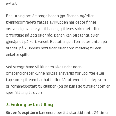
Simulator
avlyst
Beslutning om å stenge banen (golfbanen og/eller
Gjester
treningsområdet) fattes av klubben når dette finnes
nødvendig av hensyn til banen, spilleres sikkerhet eller
Veibeskrivelse
offentlige pålegg eller råd. Banen kan bli stengt eller
Greenfee
gjenåpnet på kort varsel. Beslutningen formidles enten på
stedet, på klubbens nettsider eller som melding til den
Kjøpsvilkår
enkelte spiller.
Golfopplæring
Ved stengt bane vil klubben ikke under noen
omstendigheter kunne holdes ansvarlig for utgifter eller
VTG Kurs
tap som spilleren har hatt eller får utover det beløp som
Kurskalender 2026
er forhåndsbetalt til klubben (og da kun i de tilfeller som er
spesifikt angitt over).
Instruksjon
3. Endring av bestilling
Kom med innspill
Greenfeespillere
kan endre bestilt starttid inntil 24 timer
Om Tora Wiberg