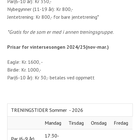
Par(6-10 år): Kr 350,-
Simulator
Nybegynner (11-19 år): Kr 800,-
Jentetrening: Kr 800,- for bare jentetrening*
Gjester
*Gratis for de som er med i annen treningsgruppe.
Veibeskrivelse
Prisar for vintersesongen 2024/25(nov-mar.)
Greenfee
Kjøpsvilkår
Eagle: Kr. 1600, -
Birdie: Kr. 1000,-
Golfopplæring
Par(6-10 år): Kr 30,- betales ved oppmøtt
VTG Kurs
Kurskalender 2026
TRENINGSTIDER Sommer - 2026
Instruksjon
Mandag
Tirsdag
Onsdag
Fredag
Kom med innspill
17:30-
Om Tora Wiberg
Par (6-9 år)