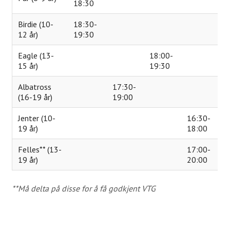
18:30
Juniortrening
Birdie (10-
18:30-
12 år)
19:30
Aktiviteter
Eagle (13-
18:00-
Uttakskriterier LAG-NM
15 år)
19:30
FORE! Folkehelse
Albatross
17:30-
(16-19 år)
19:00
Grupper
Jenter (10-
16:30-
Damegruppa
19 år)
18:00
Juniorgruppen
Felles** (13-
17:00-
19 år)
20:00
Elitegruppe
Seniorgruppen
**Må delta på disse for å få godkjent VTG
Herregruppen
Turneringsliste