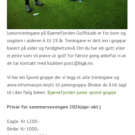
Simulatorer
Proshop
Kafeteria
Juniortreningane på Bjørnefjorden Golfklubb er for born og
Samarbeidspartnere
ungdom i alderen 6 til 19 år. Treningane er delt inn i gruppar
basert på alder og ferdigheitsnivå. Om du har ein gutt eller
Historie
ei jente som vil prøve ut golf for første gong anbefal vi at
Banen
de tar kontakt med klubben post@bjgk.no.
Vi har ein Spond gruppe der vi legg ut alle treningane og
Baneguide
anna informasjon knytt til juniorgruppa. Ønsker du å bli lagt
Green Keepers Corner
til i den følg linken:
Bjørnefjorden junior spond-gruppe
Treningsfelt
Prisar for sommersesongen 2026(apr.-okt.)
Scorekort og Slopetabell
Eagle: Kr 1200,-
Lokale regler
Birdie: Kr 1000,-