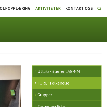
OLFOPPLÆRING
AKTIVITETER
KONTAKT OSS
LSE
TG KURS
UTTAKSKRITERIER LAG-NM
STYRET 2026
URSKALENDER 2026
FORE! FOLKEHELSE
ANSATTE
NSTRUKSJON
GRUPPER
KOMITÉER / GRUPPER 2
UNIORTRENING
TURNERINGSLISTE
AKTIVITETSKALENDER
Uttakskriterier LAG-NM
FORE! Folkehelse
Grupper
Turneringsliste