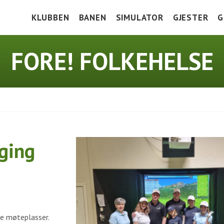
KLUBBEN
BANEN
SIMULATOR
GJESTER
G
HOLE IN ONE
BANEGUIDE
VEIBESKRIVE
V
FORE! FOLKEHELSE
DOKUMENTER
GREEN KEEPERS CORNER
GREENFEE
K
BLI MEDLEM
TRENINGSFELT
I
PRISLISTE 2026
SCOREKORT OG SLOPETABELL
J
FASILITETER
LOKALE REGLER
ging
SAMARBEIDSPARTNERE
HISTORIE
de møteplasser.