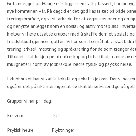
Golfanlegget på Hauge i Os ligger sentralt plassert, for innbyg
nye kommunen vår. På dagtid er det god kapasitet på både ban
treningsområde, og vi vil arbeide for at organisasjoner og gru
og benytte anlegget som en sosial og aktiv møteplass i hverdag
hjelper vi flere utsatte grupper med å skaffe dem et sosialt og
fritidstilbud gjennom golfen. Vi har som formål at vi skal bidra t
trening, trivsel, mestring og språktrening for de som trenger d
Tilbudet skal bekjempe utenforskap og bidra til at mange av delt
muligheter i form av jobb/skole, bedre fysisk og psykisk helse.
I klubbhuset har vi kaffe lokale og enkelt kjøkken. Der vi har mul
også er det på sikt meningen at de skal bli selvstendige på gol
Grupper vi har pr. i dag:
Rusvern PU
Psykisk helse Flyktninger