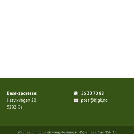
Besøksadresse:
56 30 70 88
Hatvikvegen 20
post@bjgk.no
5202 Os
Webdesign
og
publiseringsløsning (CMS)
er levert av
NSN AS