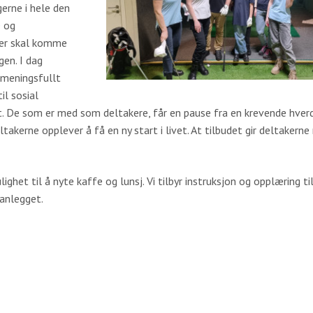
gerne i hele den
e og
pper skal komme
en. I dag
 meningsfullt
il sosial
et. De som er med som deltakere, får en pause fra en krevende hverda
akerne opplever å få en ny start i livet. At tilbudet gir deltakerne
ighet til å nyte kaffe og lunsj. Vi tilbyr instruksjon og opplæring ti
fanlegget.