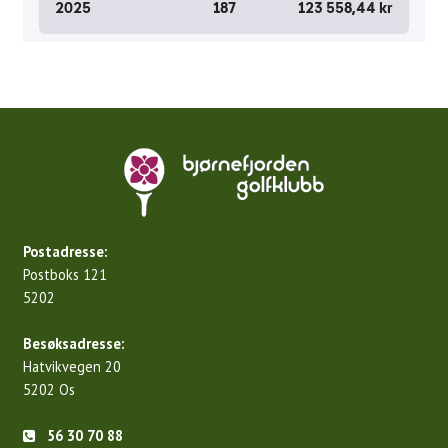
Juniortrening
Aktiviteter
Uttakskriterier LAG-NM
FORE! Folkehelse
Grupper
Damegruppa
Postadresse:
Postboks 121
Juniorgruppen
5202
Elitegruppe
Besøksadresse:
Seniorgruppen
Hatvikvegen 20
5202 Os
Herregruppen
56 30 70 88
Turneringsliste