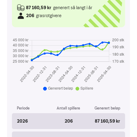
Simulator
Gjester
Veibeskrivelse
Greenfee
Kjøpsvilkår
Golfopplæring
VTG Kurs
Kurskalender 2026
Instruksjon
Kom med innspill
Om Tora Wiberg