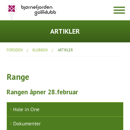
Klubben
ARTIKLER
Hole in One
FORSIDEN
KLUBBEN
ARTIKLER
Dokumenter
Diverse
Range
Årsmøter
Bli medlem
Rangen åpner 28.februar
Prisliste 2026
Hole in One
Fasiliteter
Klubbhuset
Dokumenter