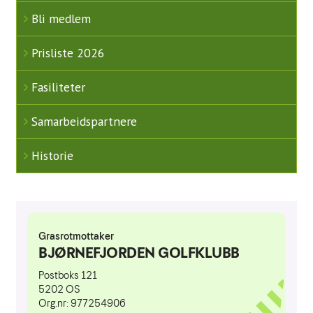
Simulatorer
Bli medlem
Proshop
Prisliste 2026
Kafeteria
Fasiliteter
Samarbeidspartnere
Historie
Samarbeidspartnere
Banen
Historie
Baneguide
Green Keepers Corner
Treningsfelt
Scorekort og Slopetabell
Lokale regler